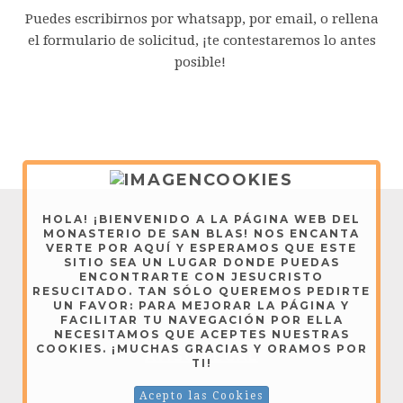
Puedes escribirnos por whatsapp, por email, o rellena
el formulario de solicitud, ¡te contestaremos lo antes
posible!
Editorial Vive de Cristo - Copyright © 2026
HOLA! ¡BIENVENIDO A LA PÁGINA WEB DEL
MONASTERIO DE SAN BLAS! NOS ENCANTA
VERTE POR AQUÍ Y ESPERAMOS QUE ESTE
AVISO LEGAL
SITIO SEA UN LUGAR DONDE PUEDAS
ENCONTRARTE CON JESUCRISTO
RESUCITADO. TAN SÓLO QUEREMOS PEDIRTE
UN FAVOR: PARA MEJORAR LA PÁGINA Y
Dominicas de Lerma - Copyright © 2026
FACILITAR TU NAVEGACIÓN POR ELLA
NECESITAMOS QUE ACEPTES NUESTRAS
COOKIES. ¡MUCHAS GRACIAS Y ORAMOS POR
AVISO LEGAL
TI!
Acepto las Cookies