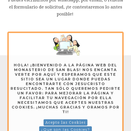
Puedes escribirnos por whatsapp, por email, o rellena
el formulario de solicitud, ¡te contestaremos lo antes
posible!
Editorial Vive de Cristo - Copyright © 2026
HOLA! ¡BIENVENIDO A LA PÁGINA WEB DEL
MONASTERIO DE SAN BLAS! NOS ENCANTA
VERTE POR AQUÍ Y ESPERAMOS QUE ESTE
AVISO LEGAL
SITIO SEA UN LUGAR DONDE PUEDAS
ENCONTRARTE CON JESUCRISTO
RESUCITADO. TAN SÓLO QUEREMOS PEDIRTE
UN FAVOR: PARA MEJORAR LA PÁGINA Y
Dominicas de Lerma - Copyright © 2026
FACILITAR TU NAVEGACIÓN POR ELLA
NECESITAMOS QUE ACEPTES NUESTRAS
COOKIES. ¡MUCHAS GRACIAS Y ORAMOS POR
AVISO LEGAL
TI!
Acepto las Cookies
¿Que son las Cookies?