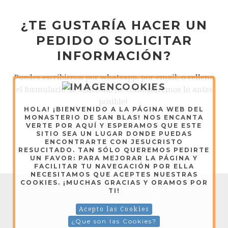
¿TE GUSTARÍA HACER UN
PEDIDO O SOLICITAR
INFORMACIÓN?
Puedes escribirnos por whatsapp, por email, o rellena
el formulario de solicitud, ¡te contestaremos lo antes
posible!
HOLA! ¡BIENVENIDO A LA PÁGINA WEB DEL
MONASTERIO DE SAN BLAS! NOS ENCANTA
VERTE POR AQUÍ Y ESPERAMOS QUE ESTE
SITIO SEA UN LUGAR DONDE PUEDAS
ENCONTRARTE CON JESUCRISTO
RESUCITADO. TAN SÓLO QUEREMOS PEDIRTE
UN FAVOR: PARA MEJORAR LA PÁGINA Y
FACILITAR TU NAVEGACIÓN POR ELLA
NECESITAMOS QUE ACEPTES NUESTRAS
COOKIES. ¡MUCHAS GRACIAS Y ORAMOS POR
Editorial Vive de Cristo - Copyright © 2026
TI!
Acepto las Cookies
AVISO LEGAL
¿Que son las Cookies?