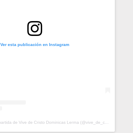
Ver esta publicación en Instagram
Una publicación compartida de Vive de Cristo Dominicas Lerma (@vive_de_cristo_dominicas_lerma)