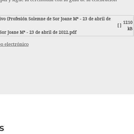
1210
[ ]
kB
Sor Joane Mª - 23 de abril de 2022.pdf
o electrónico
S