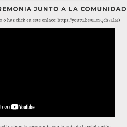
EREMONIA JUNTO A LA COMUNIDAD
o o haz click en este enlace:
https://youtu.be/8Le5Qch7LlM
)
 pdf y sigue la ceremonia con la guía de la celebración