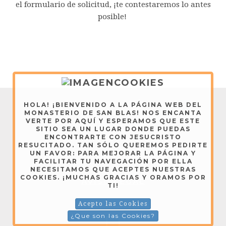
el formulario de solicitud, ¡te contestaremos lo antes
posible!
Editorial Vive de Cristo - Copyright © 2026
HOLA! ¡BIENVENIDO A LA PÁGINA WEB DEL
MONASTERIO DE SAN BLAS! NOS ENCANTA
VERTE POR AQUÍ Y ESPERAMOS QUE ESTE
AVISO LEGAL
SITIO SEA UN LUGAR DONDE PUEDAS
ENCONTRARTE CON JESUCRISTO
RESUCITADO. TAN SÓLO QUEREMOS PEDIRTE
UN FAVOR: PARA MEJORAR LA PÁGINA Y
Dominicas de Lerma - Copyright © 2026
FACILITAR TU NAVEGACIÓN POR ELLA
NECESITAMOS QUE ACEPTES NUESTRAS
COOKIES. ¡MUCHAS GRACIAS Y ORAMOS POR
AVISO LEGAL
TI!
Acepto las Cookies
¿Que son las Cookies?