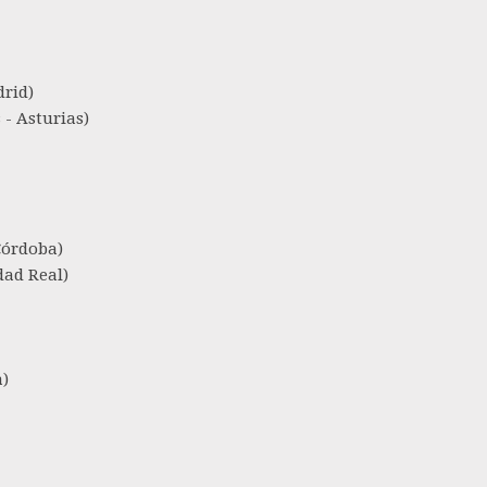
rid)
- Asturias)
órdoba)
ad Real)
)