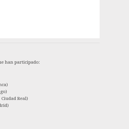
que han participado:
nca)
go)
Ciudad Real)
rid)