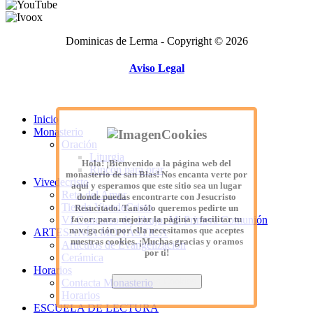
Dominicas de Lerma - Copyright © 2026
Aviso Legal
Inicio
Monasterio
Oración
Liturgia
Hola! ¡Bienvenido a la página web del
Rincón para orar
monasterio de san Blas! Nos encanta verte por
Vivedecristo
aquí y esperamos que este sitio sea un lugar
Reto del Amor
donde puedas encontrarte con Jesucristo
Tienda VivedeCristo
Resucitado. Tan sólo queremos pedirte un
favor: para mejorar la página y facilitar tu
VI Concurso de dibujo: Mi Primera Comunión
navegación por ella necesitamos que aceptes
ARTESANÍA MONÁSTICA
nuestras cookies. ¡Muchas gracias y oramos
Artículos de Evangelización
por ti!
Cerámica
Horarios
Acepto las Cookies
Contacta Monasterio
¿Que son las Cookies?
Horarios
ESCUELA DE LECTURA