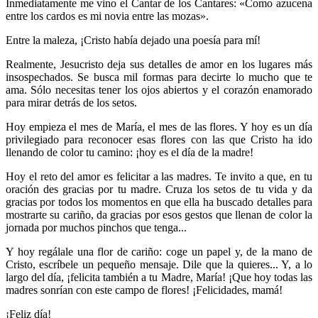
Inmediatamente me vino el Cantar de los Cantares: «Como azucena
entre los cardos es mi novia entre las mozas».
Entre la maleza, ¡Cristo había dejado una poesía para mí!
Realmente, Jesucristo deja sus detalles de amor en los lugares más
insospechados. Se busca mil formas para decirte lo mucho que te
ama. Sólo necesitas tener los ojos abiertos y el corazón enamorado
para mirar detrás de los setos.
Hoy empieza el mes de María, el mes de las flores. Y hoy es un día
privilegiado para reconocer esas flores con las que Cristo ha ido
llenando de color tu camino: ¡hoy es el día de la madre!
Hoy el reto del amor es felicitar a las madres. Te invito a que, en tu
oración des gracias por tu madre. Cruza los setos de tu vida y da
gracias por todos los momentos en que ella ha buscado detalles para
mostrarte su cariño, da gracias por esos gestos que llenan de color la
jornada por muchos pinchos que tenga...
Y hoy regálale una flor de cariño: coge un papel y, de la mano de
Cristo, escríbele un pequeño mensaje. Dile que la quieres... Y, a lo
largo del día, ¡felicita también a tu Madre, María! ¡Que hoy todas las
madres sonrían con este campo de flores! ¡Felicidades, mamá!
¡Feliz día!