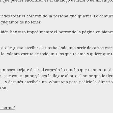
e que puedes encontrar es el catálogo de IKEA o de Alcampo.
uedes tocar el corazón de la persona que quieres. Le demues
 quejamos de no tener.
mbién hay otro impedimento: el horror de la página en blanc
Dios le gusta escribir. Él nos ha dado una serie de cartas es
. Es la Palabra escrita de todo un Dios que te ama y quiere qu
r un poco. Déjate decir al corazón lo mucho que te ama tu Di
. Que con tu puño y letra le llegue al otro el amor que le tiene
... y después escríbele un WhatsApp para pedirle la direcci
zón.
aslerma/