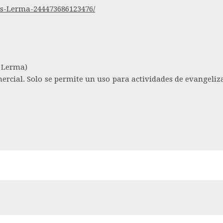
s-Lerma-244473686123476/
s Lerma)
ercial. Solo se permite un uso para actividades de evangeliz