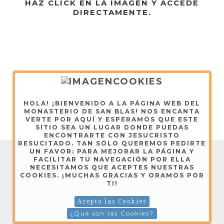
HAZ CLICK EN LA IMAGEN Y ACCEDE
DIRECTAMENTE.
HOLA! ¡BIENVENIDO A LA PÁGINA WEB DEL
MONASTERIO DE SAN BLAS! NOS ENCANTA
VERTE POR AQUÍ Y ESPERAMOS QUE ESTE
SITIO SEA UN LUGAR DONDE PUEDAS
ENCONTRARTE CON JESUCRISTO
RESUCITADO. TAN SÓLO QUEREMOS PEDIRTE
UN FAVOR: PARA MEJORAR LA PÁGINA Y
Dominicas de Lerma - Copyright © 2026
FACILITAR TU NAVEGACIÓN POR ELLA
NECESITAMOS QUE ACEPTES NUESTRAS
COOKIES. ¡MUCHAS GRACIAS Y ORAMOS POR
AVISO LEGAL
TI!
Acepto las Cookies
¿Que son las Cookies?