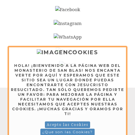
HOLA! ¡BIENVENIDO A LA PÁGINA WEB DEL
MONASTERIO DE SAN BLAS! NOS ENCANTA
VERTE POR AQUÍ Y ESPERAMOS QUE ESTE
SITIO SEA UN LUGAR DONDE PUEDAS
ENCONTRARTE CON JESUCRISTO
RESUCITADO. TAN SÓLO QUEREMOS PEDIRTE
UN FAVOR: PARA MEJORAR LA PÁGINA Y
Dominicas de Lerma - Copyright © 2026
FACILITAR TU NAVEGACIÓN POR ELLA
NECESITAMOS QUE ACEPTES NUESTRAS
COOKIES. ¡MUCHAS GRACIAS Y ORAMOS POR
AVISO LEGAL
TI!
Acepto las Cookies
¿Que son las Cookies?