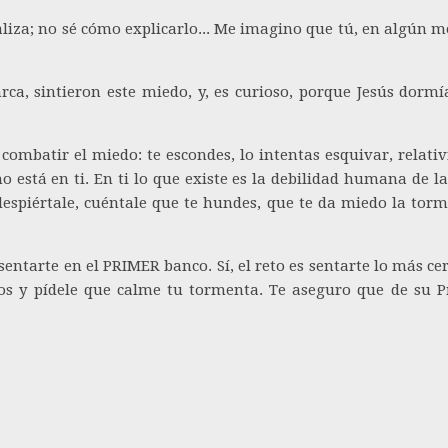
liza; no sé cómo explicarlo... Me imagino que tú, en algún m
rca, sintieron este miedo, y, es curioso, porque Jesús dormí
ombatir el miedo: te escondes, lo intentas esquivar, relativi
 está en ti. En ti lo que existe es la debilidad humana de la
 despiértale, cuéntale que te hundes, que te da miedo la torm
 sentarte en el PRIMER banco. Sí, el reto es sentarte lo más c
dos y pídele que calme tu tormenta. Te aseguro que de su P