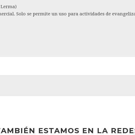
s Lerma)
ercial. Solo se permite un uso para actividades de evangeliz
TAMBIÉN ESTAMOS EN LA REDE