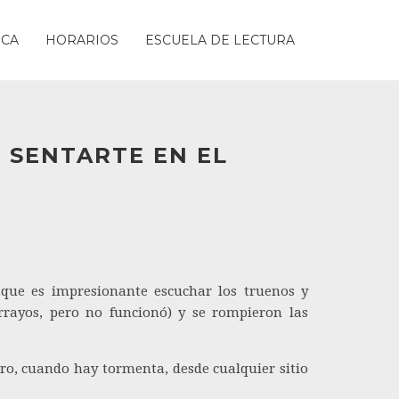
ICA
HORARIOS
ESCUELA DE LECTURA
Y SENTARTE EN EL
 que es impresionante escuchar los truenos y
ayos, pero no funcionó) y se rompieron las
o, cuando hay tormenta, desde cualquier sitio