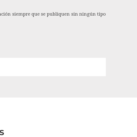
ación siempre que se publiquen sin ningún tipo
S