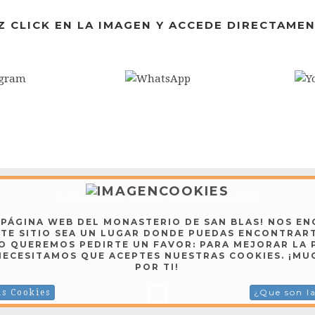
Z CLICK EN LA IMAGEN Y ACCEDE DIRECTAMEN
Dominicas de Lerma - Copyright © 2026
A PÁGINA WEB DEL MONASTERIO DE SAN BLAS! NOS EN
AVISO LEGAL
TE SITIO SEA UN LUGAR DONDE PUEDAS ENCONTRAR
O QUEREMOS PEDIRTE UN FAVOR: PARA MEJORAR LA P
NECESITAMOS QUE ACEPTES NUESTRAS COOKIES. ¡MU
POR TI!
¿Que son l
as Cookies