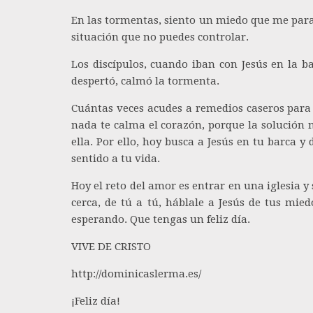
En las tormentas, siento un miedo que me para
situación que no puedes controlar.
Los discípulos, cuando iban con Jesús en la ba
despertó, calmó la tormenta.
Cuántas veces acudes a remedios caseros para c
nada te calma el corazón, porque la solución no
ella. Por ello, hoy busca a Jesús en tu barca y
sentido a tu vida.
Hoy el reto del amor es entrar en una iglesia y
cerca, de tú a tú, háblale a Jesús de tus mie
esperando. Que tengas un feliz día.
VIVE DE CRISTO
http://dominicaslerma.es/
¡Feliz día!