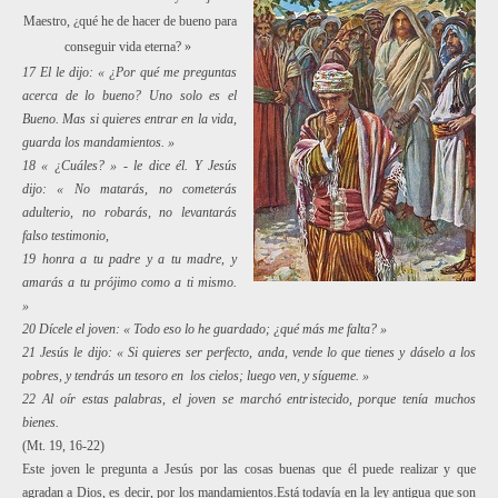
Maestro, ¿qué he de hacer de bueno para
conseguir vida eterna? »
17 El le dijo: « ¿Por qué me preguntas
acerca de lo bueno? Uno solo es el
Bueno.
Mas
si quieres entrar en la vida,
guarda los mandamientos. »
18 « ¿Cuáles? » - le dice él. Y Jesús
dijo: « No matarás, no cometerás
adulterio, no robarás, no levantarás
falso testimonio,
19 honra a tu padre y a tu madre, y
amarás a tu prójimo como a ti mismo.
»
20
Dícele
el joven: « Todo eso lo he guardado; ¿qué más me falta? »
21 Jesús le dijo: « Si quieres ser perfecto, anda, vende lo que tienes y dáselo a los
pobres, y tendrás un tesoro en los cielos; luego ven, y sígueme. »
22 Al oír estas palabras, el joven se marchó entristecido, porque tenía muchos
bienes.
(
Mt. 19, 16-22
)
Este joven le pregunta a Jesús por las cosas buenas que él puede realizar y que
agradan a Dios
,
es decir
,
por los mandamientos
.
Está todavía en la ley antigua
que
son