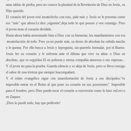
unas tablas de piedra, pero no conoce la plenitud de la
Revelación de Dios en Jesús, su
H
ijo querido.
El corazón del joven
está insatisfecho con esto,
pide
más y Jesús se le presenta como
ese
“
más
”
que añora.
Le dice
¡
sígueme!
,
deja t
odo lo que posees
y
ven conmigo
. Pero
el
joven tiene el corazón dividido
.
Hasta ahora había armon
iz
ado bien a
Dio
s con su bienestar
, los mandamientos
con esa
in
satisfacción de todo
.
Pero ya no puede más
, su deseo de absolu
to ha subido mucho
y le quema.
Por
ello busca
a
Jesús y l
e
pregunta
, sin quererlo formular
,
por el
Bueno
.
Jesús le
e su
corazón y le enfrenta ante el dilema que vive su alma
:
o
Dios en
absoluto
,
que
es
seguirle
a
E
l e
n
p
ob
re
z
a y eterna compañía amorosa o su
s
riqueza
s.
.
.
Y el j
ov
e
n
no pasa la prueba. Guarda silencio y se aleja de Jesús, pero se lleva consigo
el sabo
r de una tristeza que siempre lo
a
compañ
ará
.
Y el relato evangélico sigue con un
a
exhortaci
ón de Jesús a sus discípulos
:
“
es
i
mposible entrar en el R
eino al
que pone su corazón en sus poses
iones
”
. Imposible
para el hombre
,
pero Dios puede tocar el corazón
a conversión como lo hizo
e
n
L
e
v
i
o
en
Z
aqueo.
¡
Dios lo puede todo, hay que pedírselo
!