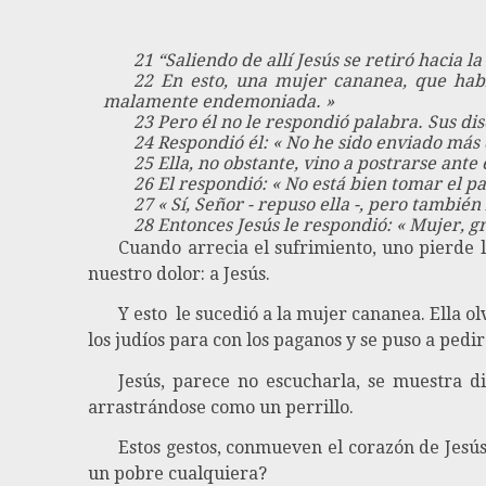
21 “Saliendo de allí Jesús se retiró hacia l
22 En esto, una mujer cananea, que había
malamente endemoniada. »
23 Pero él no le respondió palabra. Sus di
24 Respondió él: « No he sido enviado más q
25 Ella, no obstante, vino a postrarse ante é
26 El respondió: « No está bien tomar el pan
27 « Sí, Señor - repuso ella -, pero tambié
28 Entonces Jesús le respondió: « Mujer, 
Cuando arrecia el sufrimiento, uno pierde 
nuestro dolor: a Jesús.
Y esto le sucedió a la mujer cananea. Ella ol
los judíos para con los paganos y se puso a pedi
Jesús, parece no escucharla, se muestra d
arrastrándose como un perrillo.
Estos gestos, conmueven el corazón de Jesús
un pobre cualquiera?