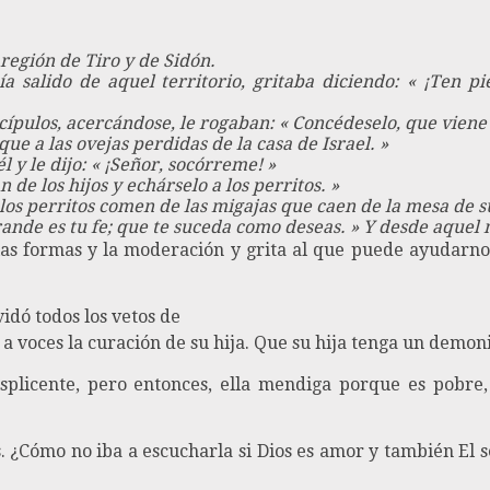
a región de Tiro y de Sidón.
 salido de aquel territorio, gritaba diciendo: « ¡Ten pi
scípulos, acercándose, le rogaban: « Concédeselo, que viene
ue a las ovejas perdidas de la casa de Israel. »
l y le dijo: « ¡Señor, socórreme! »
 de los hijos y echárselo a los perritos. »
n los perritos comen de las migajas que caen de la mesa de s
grande es tu fe; que te suceda como deseas. » Y desde aque
las formas y la moderación y grita al que puede ayudarno
vidó todos los vetos de
r a voces la curación de su hija. Que su hija tenga un demo
isplicente, pero entonces, ella mendiga porque es pobr
. ¿Cómo no iba a escucharla si Dios es amor y también El 