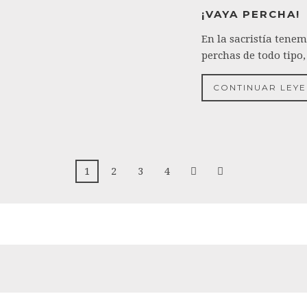
¡VAYA PERCHA!
En la sacristía tenem
perchas de todo tipo,
CONTINUAR LEY
1
2
3
4