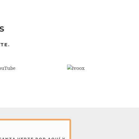
S
TE.